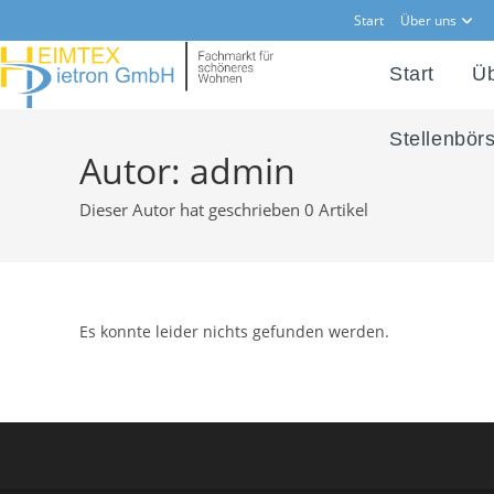
Zum
Start
Über uns
Inhalt
springen
Start
Üb
Stellenbör
Autor:
admin
Dieser Autor hat geschrieben 0 Artikel
Es konnte leider nichts gefunden werden.