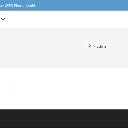
tex 2000 Pietron GmbH
>
admin