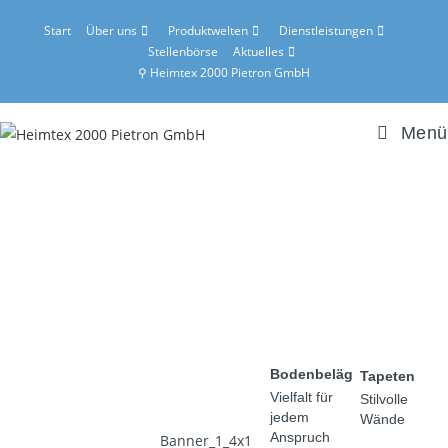
Start
Über uns
Produktwelten
Dienstleistungen
Stellenbörse
Aktuelles
⚲ Heimtex 2000 Pietron GmbH
Menü
Bodenbeläge
Tapeten
Vielfalt für
Stilvolle
jedem
Wände
Anspruch