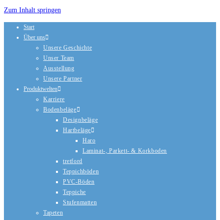
Zum Inhalt springen
Start
Über uns
Unsere Geschichte
Unser Team
Ausstellung
Unsere Partner
Produktwelten
Karriere
Bodenbeläge
Designbeläge
Hartbeläge
Haro
Laminat-, Parkett- & Korkboden
tretford
Teppichböden
PVC-Böden
Teppiche
Stufenmatten
Tapeten