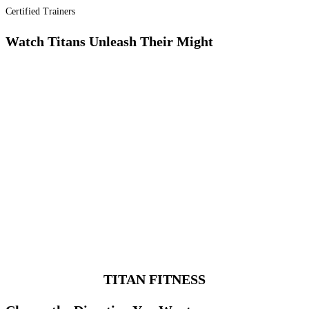
Certified Trainers
Watch Titans Unleash Their Might
HIIT Session - 6 AM Batch
Personal Training
Martial Arts Training
Yoga & Meditation
TITAN FITNESS